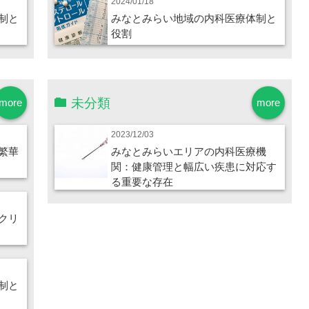
2024/01/18
制と
みなとみらい地域の内科医療体制と
役割
未分類
more
more
2023/12/03
繁華
みなとみらいエリアの内科医療機
関：健康管理と幅広い疾患に対応す
る重要な存在
クリ
制と