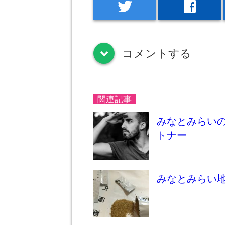
twitter
facebook
コメントする
down
関連記事
みなとみらい
トナー
みなとみらい