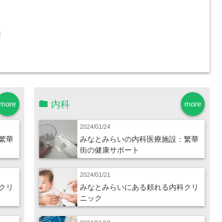
療
内科
more
more
2024/01/24
繁華
みなとみらいの内科医療施設：繁華
街の健康サポート
2024/01/21
クリ
みなとみらいにある頼れる内科クリ
ニック