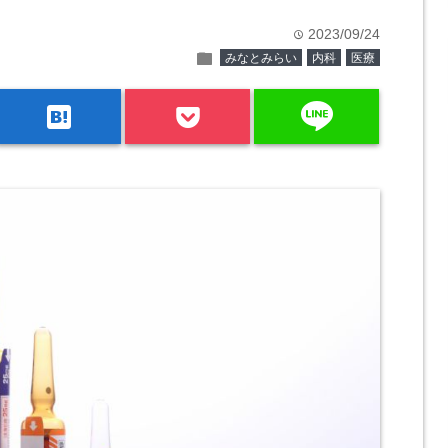
2023/09/24
time
folder
みなとみらい
内科
医療
line
hatenabookmark