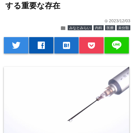
する重要な存在
2023/12/03
time
folder
みなとみらい
内科
医療
未分類
line
twitter
facebook
hatenabookmark