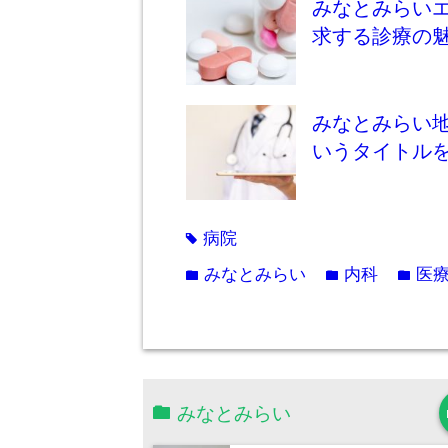
みなとみらい
求する診療の
みなとみらい
いうタイトル
病院
tag
みなとみらい
内科
医
folder
folder
folder
みなとみらい