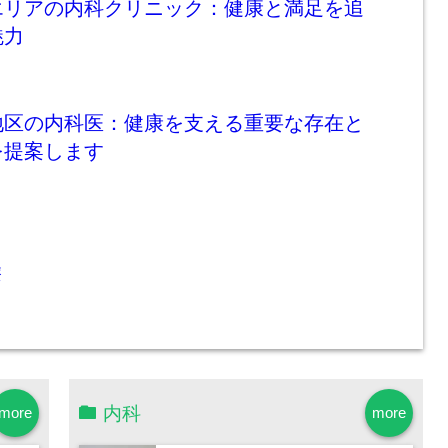
エリアの内科クリニック：健康と満足を追
魅力
地区の内科医：健康を支える重要な存在と
を提案します
療
内科
more
more