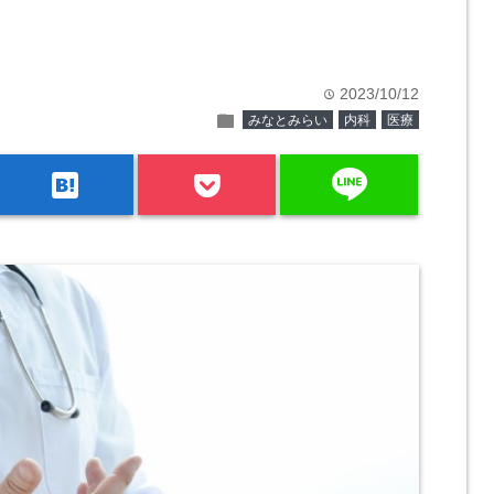
2023/10/12
time
folder
みなとみらい
内科
医療
line
hatenabookmark