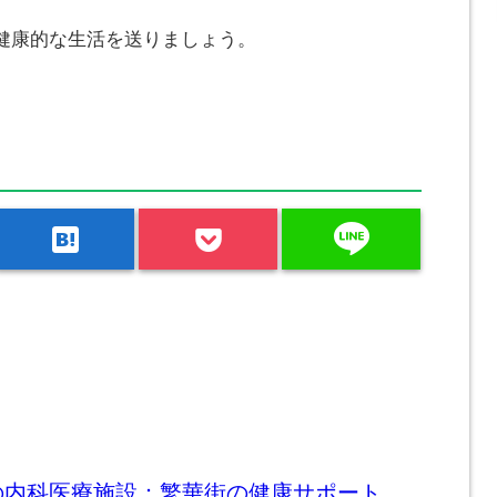
健康的な生活を送りましょう。
line
hatenabookmark
の内科医療施設：繁華街の健康サポート