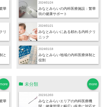
2024/01/24
繁華
みなとみらいの内科医療施設：繁華
街の健康サポート
2024/01/21
クリ
みなとみらいにある頼れる内科クリ
ニック
2024/01/18
制と
みなとみらい地域の内科医療体制と
役割
未分類
more
more
2023/12/03
繁華
みなとみらいエリアの内科医療機
関：健康管理と幅広い疾患に対応す